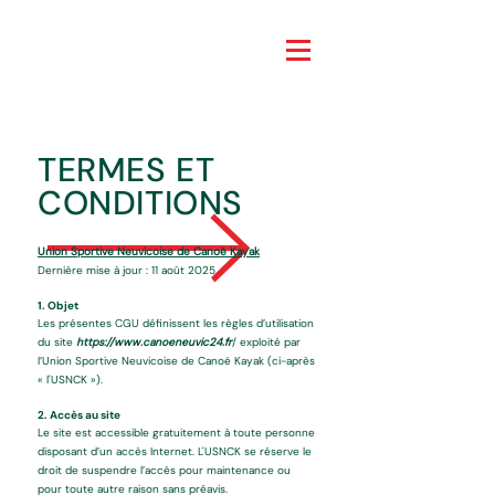
TERMES ET
CONDITIONS
Union Sportive Neuvicoise de Canoë Kayak
Dernière mise à jour : 11 août 2025
1. Objet
Les présentes CGU définissent les règles d’utilisation
du site
https://www.canoeneuvic24.fr
/ exploité par
l’Union Sportive Neuvicoise de Canoë Kayak (ci-après
« l'USNCK »).
2. Accès au site
Le site est accessible gratuitement à toute personne
disposant d’un accès Internet. L'USNCK se réserve le
droit de suspendre l’accès pour maintenance ou
pour toute autre raison sans préavis.