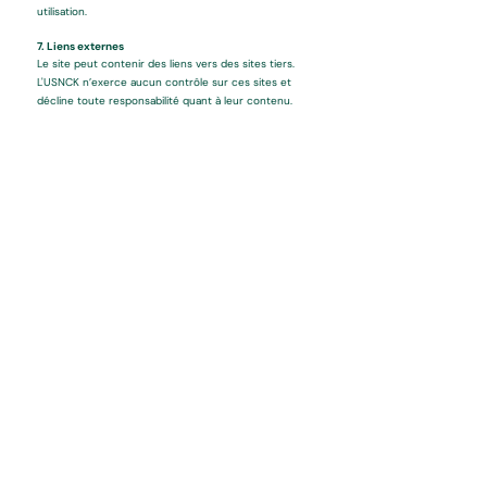
utilisation.
7. Liens externes
Le site peut contenir des liens vers des sites tiers.
L'USNCK n’exerce aucun contrôle sur ces sites et
décline toute responsabilité quant à leur contenu.
8. Données personnelles
Les informations personnelles collectées sont
utilisées uniquement dans le cadre des activités du
club.
L’utilisateur peut exercer ses droits RGPD en
écrivant à canoeneuvic@hotmail.com.
9. Modification des CGU
L'USNCK se réserve le droit de modifier les
présentes CGU à tout moment. Les utilisateurs sont
invités à les consulter régulièrement.
10. Droit applicable
Les présentes CGU sont soumises au droit français.
En cas de litige, compétence exclusive est donnée
aux tribunaux français compétents.
Termes et
Politique de confidentialité
conditions