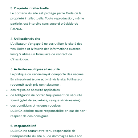
3. Propriété intellectuelle
Le contenu du site est protégé par le Code de la
propriété intellectuelle. Toute reproduction, même
partielle, est interdite sans accord préalable de
l'USNCK.
4. Utilisation du site
L’utilisateur s’engage à ne pas utiliser le site à des
fins illicites et à fournir des informations exactes
lorsqu’il utilise un formulaire de contact ou
d’inscription.
5. Activités nautiques et sécurité
La pratique du canoë-kayak comporte des risques.
En s’inscrivant à une activité via le site, l’utilisateur
reconnaît avoir pris connaissance :
des règles de sécurité applicables
de l’obligation de porter l’équipement de sécurité
fourni (gilet de sauvetage, casque si nécessaire)
des conditions physiques requises
L'USNCK décline toute responsabilité en cas de non-
respect de ces consignes.
6. Responsabilité
L'USNCK ne saurait être tenu responsable de
l’indisponibilité du site ou de dommages liés à son