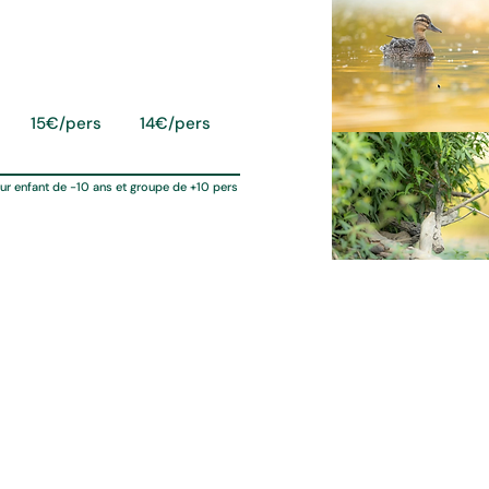
re
Tarif/
Tarif
pers
réduit*
15€/pers
14€/pers
ur enfant de -10 ans et groupe de +10 pers