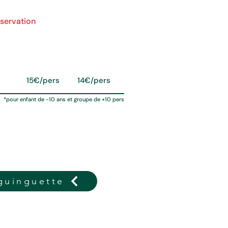
éservation
a la Guinguette
Tarif/
Tarif
s
pers
réduit*
15€/pers
14€/pers
*pour enfant de -10 ans et groupe de +10 pers
guinguette