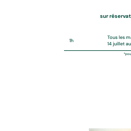
Gym Paddle
sur réserva
Temps
Horaires
Tous les m
1h
14 juillet 
*pou
En collaboration avec