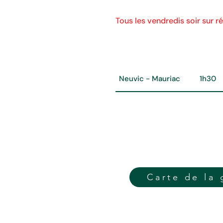
Tous les vendredis soir sur r
Parcours "santé" jusqu'
Parcours
Temp
Neuvic - Mauriac
1h30
Carte de la 