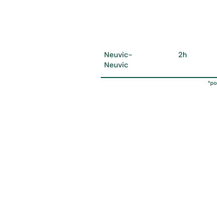
Découvre la faune et la flo
Parcours
Temps
Neuvic-
2h
Neuvic
*po