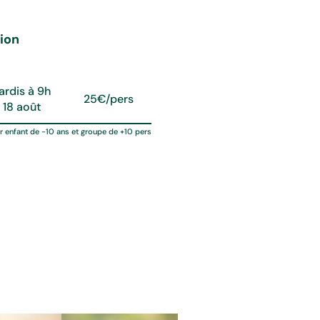
tion
Tarif/pers
ardis à 9h
25€/pers
au 18 août
r enfant de -10 ans et groupe de +10 pers
 Pierre Feynie, photographe animalier