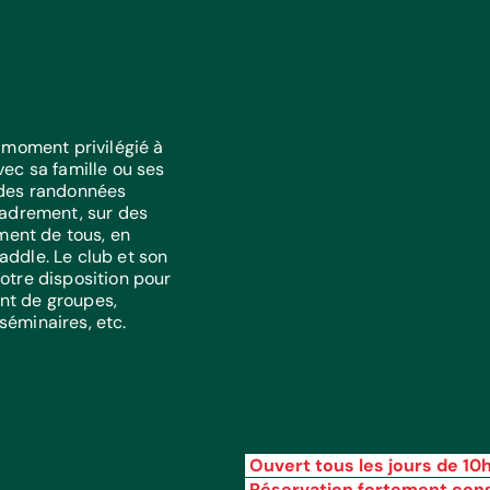
 moment privilégié à
ec sa famille ou ses
 des randonnées
cadrement, sur des
ment de tous, en
ddle. Le club et son
tre disposition pour
t de groupes,
 séminaires, etc.
Ouvert tous les jours de 10h 
Réservation fortement cons