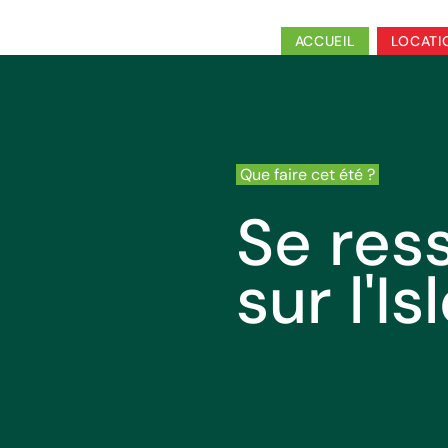
ACCUEIL
LOCATI
Que faire cet été ?
Se res
sur l'Is