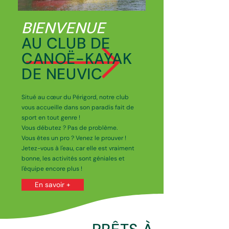
BIENVENUE
AU CLUB DE
CANOË-KAYAK
DE NEUVIC
Situé au cœur du Périgord, notre club
vous accueille dans son paradis fait de
sport en tout genre !
Vous débutez ? Pas de problème.
Vous êtes un pro ? Venez le prouver !
Jetez-vous à l'eau, car elle est vraiment
bonne, les activités sont géniales et
l'équipe encore plus !​
En savoir +